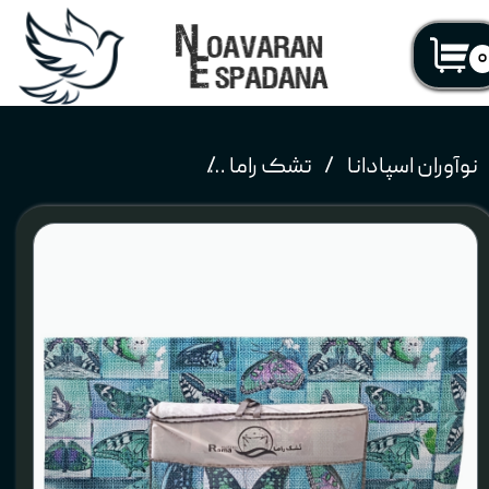
۰
نوآوران اسپادانا
تشک راما
تشک مهمان راما مدل لوکس جنس