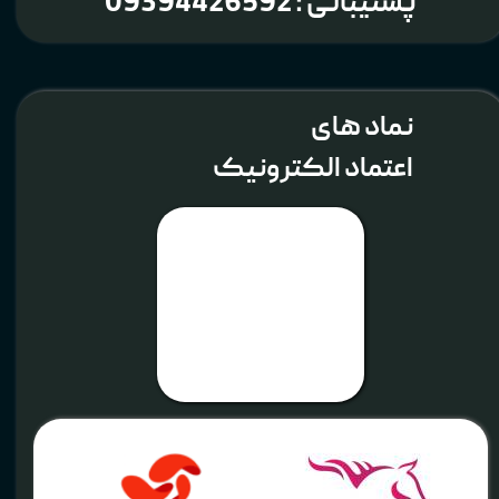
پشتیبانی : 09394426592
نماد های
اعتماد الکترونیک