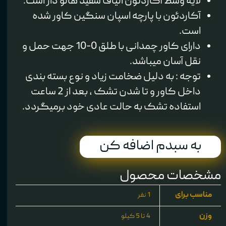
لایه وسط آکاردئون الیاف سفید هالو دار است.
آکاردئون با پارچه اسپان سنگین کاور شده
است.
دارای کاور چمدانی با طلق 0-10 جهت حمل و
نقل آسان میباشد.
توجه : به دلیل ضخامت زیاد و نوع بسته بندی
داخل کاور و تا شدن تشک ، بعد از 2 ساعت
استفاده تشک به حالت عادی خود برمیگردد.
به سبدم اضافه کن
مشخصات محصول
مناسب برای
1 نفر
وزن
4 تا 5 کیلو