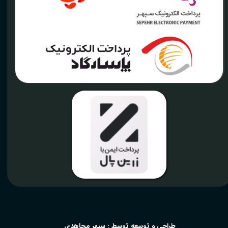
​طراحی و توسعه توسط : سپهر مجاهدی