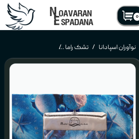
۰
نوآوران اسپادانا
تشک راما
تشک مهمان راما مدل لوکس جنس