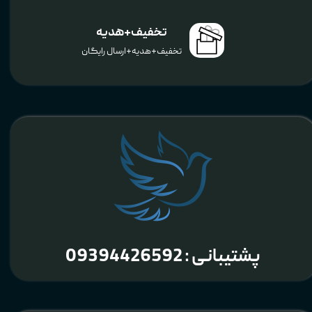
تخفیف+هدیه
تخفیف+هدیه+ارسال رایگان
پشتیبانی : 09394426592