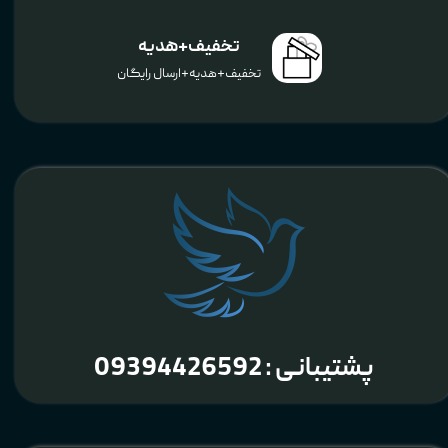
تخفیف+هدیه
تخفیف+هدیه+ارسال رایگان
پشتیبانی : 09394426592