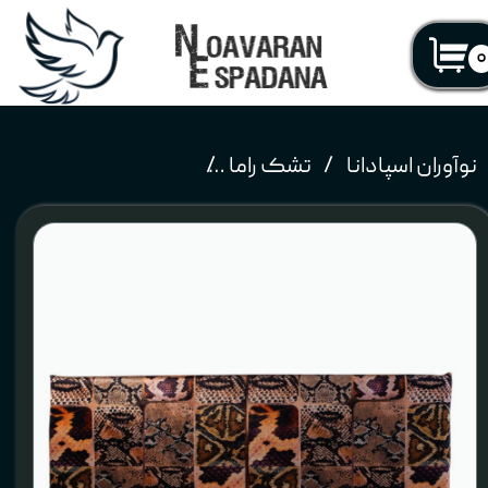
۰
نوآوران اسپادانا
تشک راما
تشک مهمان راما مدل لوکس جن