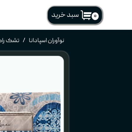
​سبد خرید
۰
نوآوران اسپادانا
تشک رام