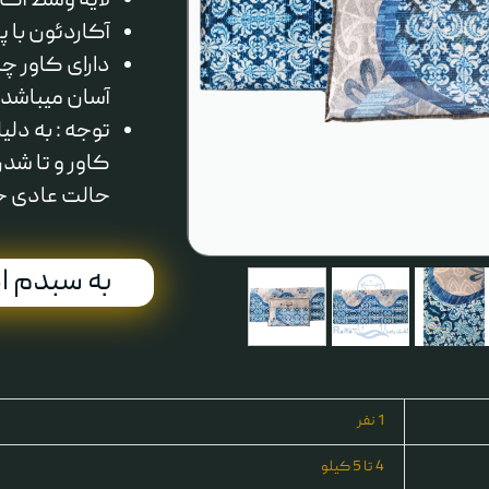
لایه وسط آکار
آکاردئون با 
آسان میباشد.
توجه : به دل
حالت عادی خ
به سبدم ا
1 نفر
4 تا 5 کیلو