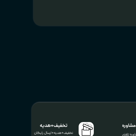
 مشاوره
تخفیف+هدیه
تخفیف+هدیه+ارسال رایگان
وره تلفنی