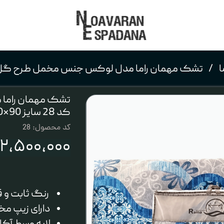
ا
تشک مهمان راما مدل لوکس جنس مخمل طرح گل آبی کد 28 سایز 90×190
تشک مهمان راما
کد 28 سایز 90×190 سانتی متر
کد محصول: 28
۲,۵۰۰,۰۰۰ تومان
رنگ ثابت و‌ 
دارای زیپ م