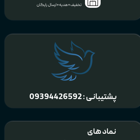
تخفیف+هدیه+ارسال رایگان
پشتیبانی : 09394426592
نماد های