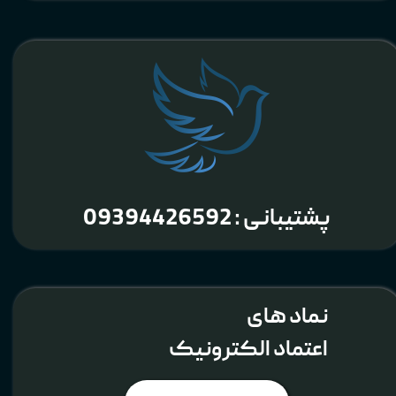
پشتیبانی : 09394426592
نماد های
اعتماد الکترونیک